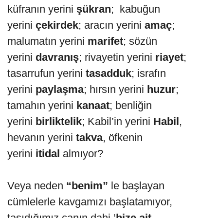
küfranın yerini
şükran
; kabuğun
yerini
çekirdek
; aracın yerini
amaç
;
malumatın yerini
marifet
; sözün
yerini
davranış
; rivayetin yerini
riayet
;
tasarrufun yerini
tasadduk
; israfın
yerini
paylaşma
; hırsın yerini
huzur
;
tamahın yerini
kanaat
; benliğin
yerini
birliktelik
; Kabil’in yerini
Habil
,
hevanın yerini
takva
, öfkenin
yerini
itidal
almıyor?
Veya neden
“benim”
le başlayan
cümlelerle kavgamızı başlatamıyor,
taşıdığımız canın dahi ‘
bize ait