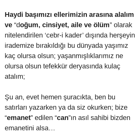
Haydi başımızı ellerimizin arasına alalım
ve
“d
oğum, cinsiyet, aile ve ölüm
” olarak
nitelendirilen ‘cebr-i kader’ dışında herşeyin
irademize bırakıldığı bu dünyada yaşımız
kaç olursa olsun; yaşanmışlıklarımız ne
olursa olsun tefekkür deryasında kulaç
atalım;
Şu an, evet hemen şuracıkta, ben bu
satırları yazarken ya da siz okurken; bize
“
emanet
” edilen “
can
”ın asıl sahibi bizden
emanetini alsa…