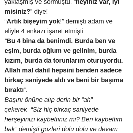
yaklaşmış ve sormuştu, “
neyiniz var, iyi
misiniz?
” diye!
“
Artık bişeyim yok
!” demişti adam ve
eliyle 4 enkazı işaret etmişti.
“
Bu 4 bina da benimdi. Burda ben ve
eşim, burda oğlum ve gelinim, burda
kızım, burda da torunlarım oturuyordu.
Allah mal dahil hepsini benden sadece
birkaç saniyede aldı ve beni bir başıma
bıraktı
”.
Başını önüne alıp derin bir “ah”
çekerek
“Siz hiç birkaç saniyede
herşeyinizi kaybettiniz mi? Ben kaybettim
bak” demişti gözleri dolu dolu ve devam