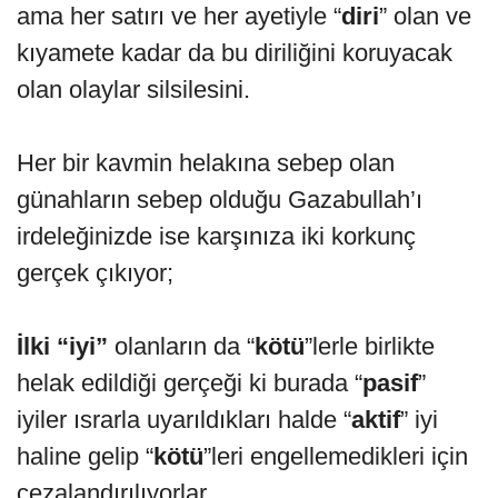
ama her satırı ve her ayetiyle “
diri
” olan ve
kıyamete kadar da bu diriliğini koruyacak
olan olaylar silsilesini.
Her bir kavmin helakına sebep olan
günahların sebep olduğu Gazabullah’ı
irdeleğinizde ise karşınıza iki korkunç
gerçek çıkıyor;
İlki
“iyi”
olanların da “
kötü
”lerle birlikte
helak edildiği gerçeği ki burada “
pasif
”
iyiler ısrarla uyarıldıkları halde “
aktif
” iyi
haline gelip “
kötü
”leri engellemedikleri için
cezalandırılıyorlar.