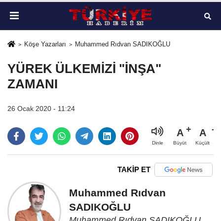
Köşe Yazarları
Muhammed Rıdvan SADIKOĞLU
YÜREK ÜLKEMİZİ "İNŞA"
ZAMANI
26 Ocak 2020 - 11:24
A
A
Büyüt
Küçült
Dinle
TAKİP ET
Muhammed Rıdvan
SADIKOĞLU
Muhammed Rıdvan SADIKOĞLU