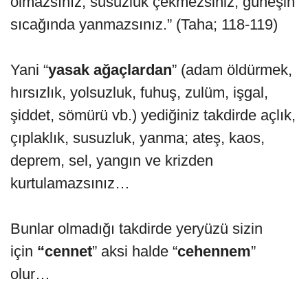
olmazsınız, susuzluk çekmezsiniz, güneşin
sıcağında yanmazsınız.” (Taha; 118-119)
Yani “
yasak ağaçlardan
” (adam öldürmek,
hırsızlık, yolsuzluk, fuhuş, zulüm, işgal,
şiddet, sömürü vb.) yediğiniz takdirde açlık,
çıplaklık, susuzluk, yanma; ateş, kaos,
deprem, sel, yangın ve krizden
kurtulamazsınız…
Bunlar olmadığı takdirde yeryüzü sizin
için
“cennet
” aksi halde “
cehennem
”
olur…