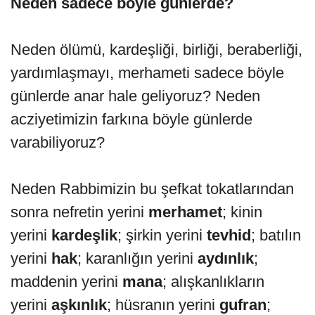
Neden sadece böyle günlerde?
Neden ölümü, kardeşliği, birliği, beraberliği,
yardımlaşmayı, merhameti sadece böyle
günlerde anar hale geliyoruz? Neden
acziyetimizin farkına böyle günlerde
varabiliyoruz?
Neden Rabbimizin bu şefkat tokatlarından
sonra nefretin yerini
merhamet
; kinin
yerini
kardeşlik
; şirkin yerini
tevhid
; batılın
yerini
hak
; karanlığın yerini
aydınlık
;
maddenin yerini
mana
; alışkanlıkların
yerini
aşkınlık
; hüsranın yerini
gufran
;