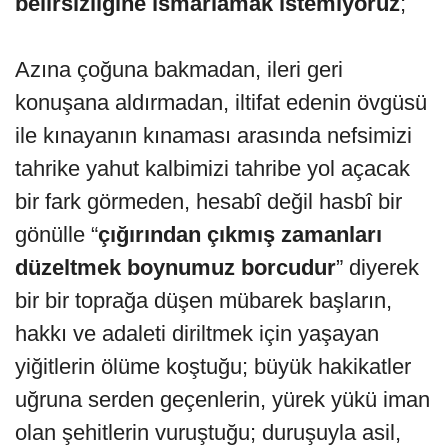
belirsizliğine ısmarlamak istemiyoruz
;
Azına çoğuna bakmadan, ileri geri
konuşana aldırmadan, iltifat edenin övgüsü
ile kınayanın kınaması arasında nefsimizi
tahrike yahut kalbimizi tahribe yol açacak
bir fark görmeden, hesabî değil hasbî bir
gönülle “
çığırından çıkmış zamanları
düzeltmek boynumuz borcudur
” diyerek
bir bir toprağa düşen mübarek başların,
hakkı ve adaleti diriltmek için yaşayan
yiğitlerin ölüme koştuğu; büyük hakikatler
uğruna serden geçenlerin, yürek yükü iman
olan şehitlerin vuruştuğu; duruşuyla asil,