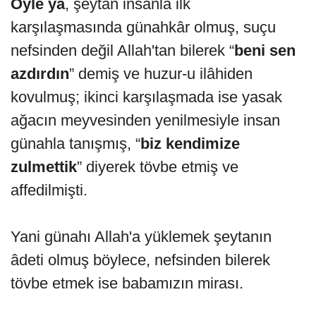
Öyle ya
, şeytan insanla ilk
karşılaşmasında günahkâr olmuş, suçu
nefsinden değil Allah'tan bilerek “
beni sen
azdırdın
” demiş ve huzur-u ilâhiden
kovulmuş; ikinci karşılaşmada ise yasak
ağacın meyvesinden yenilmesiyle insan
günahla tanışmış, “
biz kendimize
zulmettik
” diyerek tövbe etmiş ve
affedilmişti.
Yani günahı Allah'a yüklemek şeytanın
âdeti olmuş böylece, nefsinden bilerek
tövbe etmek ise babamızın mirası.