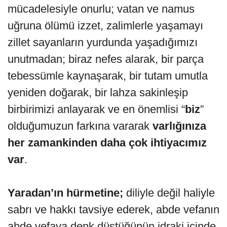
mücadelesiyle onurlu; vatan ve namus
uğruna ölümü izzet, zalimlerle yaşamayı
zillet sayanların yurdunda yaşadığımızı
unutmadan; biraz nefes alarak, bir parça
tebessümle kaynaşarak, bir tutam umutla
yeniden doğarak, bir lahza sakinleşip
birbirimizi anlayarak ve en önemlisi “
biz
”
olduğumuzun farkına vararak
varlığınıza
her zamankinden daha çok ihtiyacımız
var
.
Yaradan’ın hürmetine;
diliyle değil haliyle
sabrı ve hakkı tavsiye ederek, abde vefanın
ahde vefaya denk düştüğünün idraki içinde