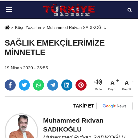
Köşe Yazarları
Muhammed Rıdvan SADIKOĞLU
SAĞLIK EMEKÇİLERİMİZE
MİNNETLE
19 Nisan 2020 - 23:55
A
A
Büyüt
Küçült
Dinle
TAKİP ET
Muhammed Rıdvan
SADIKOĞLU
Muhammed Rıdvan SADIKOĞLU