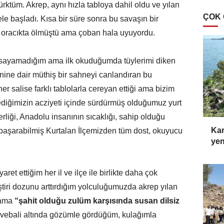
ürktüm. Akrep, aynı hızla tabloya dahil oldu ve yılan
ÇOK
le başladı. Kısa bir süre sonra bu savaşın bir
 oracıkta ölmüştü ama çoban hala uyuyordu.
ayamadığım ama ilk okuduğumda tüylerimi diken
ine dair müthiş bir sahneyi canlandıran bu
r salise farklı tablolarla cereyan ettiği ama bizim
diğimizin acziyeti içinde sürdürmüş olduğumuz yurt
erliği, Anadolu insanının sıcaklığı, sahip olduğu
Kar
ı başarabilmiş Kurtalan İlçemizden tüm dost, okuyucu
yen
aret ettiğim her il ve ilçe ile birlikte daha çok
tiri dozunu arttırdığım yolculuğumuzda akrep yılan
 ama
“şahit olduğu zulüm karşısında susan dilsiz
e vebali altında gözümle gördüğüm, kulağımla