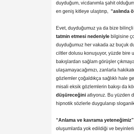
duyduğum, vicdanımla şahit olduğum 
en geniş kitleye ulaştırıp,
“aslında ö
Evet, duyduğumuz ya da bize bilinçli
tatmin etmesi nedeniyle
bilgisine ç
duyduğumuz her vakada az buçuk duy
ciltler dolusu konuşuyor, yüzde bire
bakışlardan sağlam görüşler çıkmayac
ulaşamayacağımızı, zanlarla hakikate
gözlemler çoğaldıkça sağlıklı hale g
misali eksik gözlemlerin bakışı da kö
düşüreceğini
atlıyoruz. Bu yüzden d
hipnotik sözlerle duygulanıp slogani
“Anlama ve kavrama yeteneğimiz”
oluşumlarda yok edildiği ve beyinleri