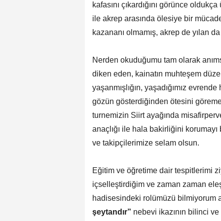
kafasını çıkardığını görünce oldukça 
ile akrep arasında ölesiye bir mücade
kazananı olmamış, akrep de yılan da
Nerden okuduğumu tam olarak anıms
diken eden, kainatın muhteşem düzen
yaşanmışlığın, yaşadığımız evrende he
gözün gösterdiğinden ötesini göreme
turnemizin Siirt ayağında misafirperv
anaçlığı ile hala bakirliğini korumay
ve takipçilerimize selam olsun.
Eğitim ve öğretime dair tespitlerimi ziy
içselleştirdiğim ve zaman zaman eleş
hadisesindeki rolümüzü bilmiyorum
şeytandır”
nebevi ikazının bilinci v