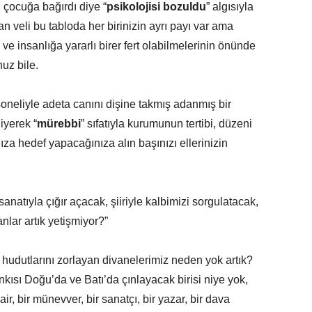
 çocuğa bağırdı diye “
psikolojisi bozuldu
” algısıyla
an veli bu tabloda her birinizin ayrı payı var ama
e insanlığa yararlı birer fert olabilmelerinin önünde
uz bile.
neliyle adeta canını dişine takmış adanmış bir
diyerek “
mürebbi
” sıfatıyla kurumunun tertibi, düzeni
ıza hedef yapacağınıza alın başınızı ellerinizin
atıyla çığır açacak, şiiriyle kalbimizi sorgulatacak,
nlar artık yetişmiyor?”
n hudutlarını zorlayan divanelerimiz neden yok artık?
ısı Doğu’da ve Batı’da çınlayacak birisi niye yok,
ir, bir münevver, bir sanatçı, bir yazar, bir dava