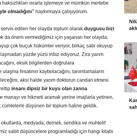
haksızlıkları ısrarla işlemeye ve mümkün mertebe
yle olmadığını”
haykırmaya çalışıyorum.
Nil
akl
 servis edilen her olayda toplum olarak
duygusu bizi
ok da önem vermediğimiz için yaşanan her olayda;
up çok buçuk hükümler veriyor, birkaç satır okuyup
 ulaşmadan yüzde yüzü infaz ediyoruz. Zira yarım
ağını, eksik bilgilerden doğrulara
 ulaşma fırsatının kaybolacağını, tanımlamaların
eleceğini, aksi halde yarım doktorun candan etmesi
reltip
insanı dipsiz bir kuyu olan zanna
e manayı ve hikmeti aramak yerine imajlarla yetinen,
Kar
k cümlelerle düşünen bir toplum haline geldik.
sa
okullarda, medyada, dernek, sendika ve muhtelif
miz sabit düşüncelere programladığı için hangi kitabı