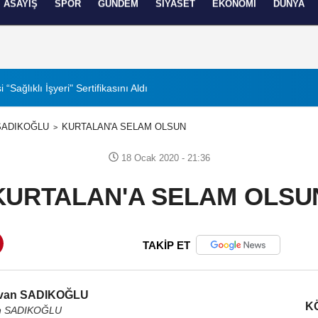
ASAYIŞ
SPOR
GÜNDEM
SIYASET
EKONOMI
DÜNYA
izlilik İlkeleri
Sağlıklı İşyeri" Sertifikasını Aldı
20:30
Büyükşehir'den Da
SADIKOĞLU
KURTALAN'A SELAM OLSUN
18 Ocak 2020 - 21:36
KURTALAN'A SELAM OLSU
TAKİP ET
van SADIKOĞLU
K
n SADIKOĞLU