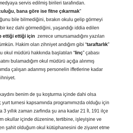
dyaya servis edilmiş birileri tarafından.
luğu, bana göre ise fitne çıkarmak
”
uğunu bile bilmediğini, bırakın okulu gelip görmeyi
bir kez dahi görmediğini, yaşandığı iddia edilen
ttiği ettiği için
zerrece umursamadığını yazılan
ümkün. Hakim olan zihniyet andığım gibi “
taraftarlık
”
su okul müdürü hakkında başlatılan “
linç
” çabası
satını bulamadığım okul müdürü açığa alınmış
rumda çalışan adanmış personelin iffetlerine kadar
ihniyet.
 kaydını benim de şu koşturma içinde dahi olsa
; yurt turnesi kapsamında programımızda olduğu için
a 3 yıllık zaman zarfında şu ana kadar 21 İl, 191 ilçe
okullar içinde düzenine, tertibine, işleyişine ve
en şahit olduğum okul kütüphanesini de ziyaret etme