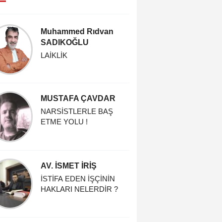
Muhammed Rıdvan
FATMA 
SADIKOĞLU
IMF ve T
Macerası
LAİKLİK
MUSTAFA ÇAVDAR
Prof. Dr
GÜNGÖ
NARSİSTLERLE BAŞ
ETME YOLU !
Mücahitlik
Giden Yol
AV. İSMET İRİŞ
Prof. D
İSTİFA EDEN İŞÇİNİN
Değer Y
HAKLARI NELERDİR ?