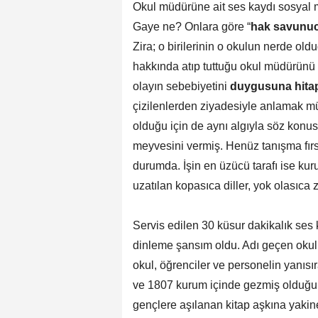
Okul müdürüne ait ses kaydı sosyal me
Gaye ne? Onlara göre “
hak savunucu
Zira; o birilerinin o okulun nerde old
hakkında atıp tuttuğu okul müdürünü 
olayın sebebiyetini
duygusuna hitap e
çizilenlerden ziyadesiyle anlamak m
olduğu için de aynı algıyla söz konu
meyvesini vermiş. Henüz tanışma fır
durumda. İşin en üzücü tarafı ise ku
uzatılan kopasıca diller, yok olasıca z
Servis edilen 30 küsur dakikalık ses
dinleme şansım oldu. Adı geçen okul
okul, öğrenciler ve personelin yanısır
ve 1807 kurum içinde gezmiş olduğum 
gençlere aşılanan kitap aşkına yakin