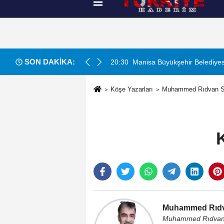
Künye
İletişim
Çerez Politikası
G
SON DAKİKA:
 Bin 250 Ton Sıcak Asfalt Çalışmasını Tamamladı
20:30
Manisa Büyükşehir Belediyesi “
Köşe Yazarları
Muhammed Rıdvan 
Muhammed Rıd
Muhammed Rıdva