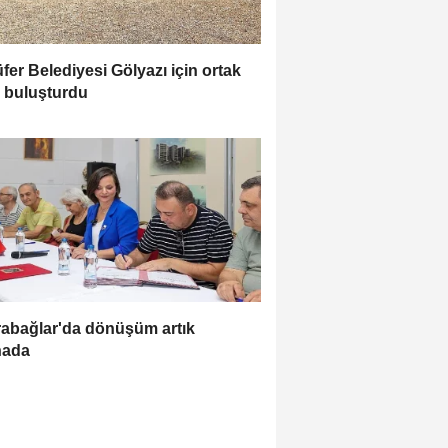
üfer Belediyesi Gölyazı için ortak
ı buluşturdu
abağlar'da dönüşüm artık
hada