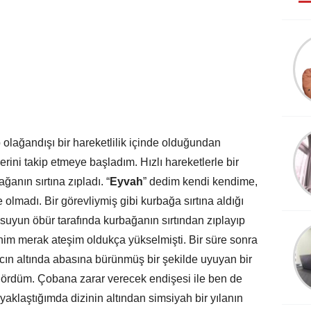
FATMA ACAR ÜNLÜ
IMF ve Türkiye
Macerası
Prof. Dr. Kamil
 olağandışı bir hareketlilik içinde olduğundan
GÜNGÖR
erini takip etmeye başladım. Hızlı hareketlerle bir
Mücahitlikten 'Müsaitliğe'
ğanın sırtına zıpladı. “
Eyvah
” dedim kendi kendime,
Giden Yol
lmadı. Bir görevliymiş gibi kurbağa sırtına aldığı
 suyun öbür tarafında kurbağanın sırtından zıplayıp
Prof. Dr. Ahmet İNAM
nim merak ateşim oldukça yükselmişti. Bir süre sonra
Değer Yaşamak
ğacın altında abasına bürünmüş bir şekilde uyuyan bir
 gördüm. Çobana zarar verecek endişesi ile ben de
aklaştığımda dizinin altından simsiyah bir yılanın