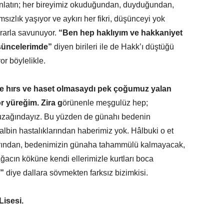
anlatın; her bireyimiz okuduğundan, duyduğundan,
msızlık yaşıyor ve aykırı her fikri, düşünceyi yok
srarla savunuyor.
“Ben hep haklıyım ve hakkaniyet
şüncelerimde”
diyen birileri ile de Hakk’ı düştüğü
r böylelikle.
 de hırs ve haset olmasaydı pek çoğumuz
yalan
r yüreğim. Zira g
örünenle meşgulüz hep;
n uzağındayız. Bu yüzden de günahı bedenin
albin hastalıklarından haberimiz yok. Hâlbuki o et
ıklarından, bedenimizin günaha tahammülü kalmayacak,
acın köküne kendi ellerimizle kurtları boca
”
diye dallara sövmekten farksız bizimkisi.
Lisesi.