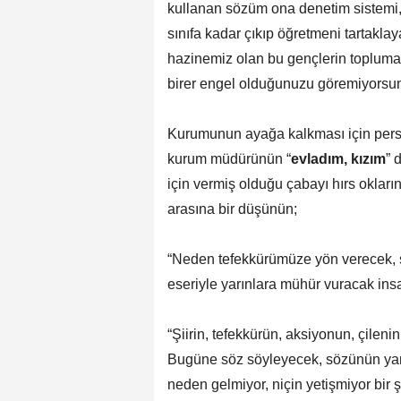
kullanan sözüm ona denetim sistemi,
sınıfa kadar çıkıp öğretmeni tartaklay
hazinemiz olan bu gençlerin topluma v
birer engel olduğunuzu göremiyorsun
Kurumunun ayağa kalkması için perso
kurum müdürünün “
evladım, kızım
” 
için vermiş olduğu çabayı hırs okların
arasına bir düşünün;
“Neden tefekkürümüze yön verecek, san
eseriyle yarınlara mühür vuracak insa
“Şiirin, tefekkürün, aksiyonun, çileni
Bugüne söz söyleyecek, sözünün yank
neden gelmiyor, niçin yetişmiyor bir şa