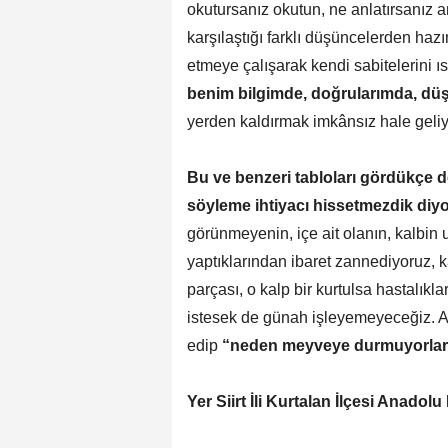
okutursanız okutun, ne anlatırsanız 
karşılaştığı farklı düşüncelerden hazı
etmeye çalışarak kendi sabitelerini ı
benim bilgimde, doğrularımda, dü
yerden kaldırmak imkânsız hale geliyo
Bu ve benzeri tabloları gördükçe
söyleme ihtiyacı hissetmezdik
diyo
görünmeyenin, içe ait olanın, kalbi
yaptıklarından ibaret zannediyoruz, k
parçası, o kalp bir kurtulsa hastal
istesek de günah işleyemeyeceğiz. Ağ
edip
“neden meyveye durmuyorlar
Yer Siirt İli Kurtalan İlçesi Anadolu 