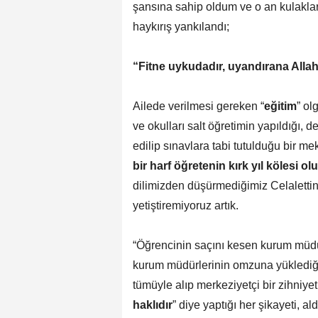
şansına sahip oldum ve o an kulakla
haykırış yankılandı;
“Fitne uykudadır, uyandırana Allah
Ailede verilmesi gereken “
eğitim
” ol
ve okulları salt öğretimin yapıldığı, d
edilip sınavlara tabi tutulduğu bir m
bir harf öğretenin kırk yıl kölesi o
dilimizden düşürmediğimiz Celalettin-
yetiştiremiyoruz artık.
“Öğrencinin saçını kesen kurum müdür
kurum müdürlerinin omzuna yüklediği 
tümüyle alıp merkeziyetçi bir zihniyet
haklıdır
” diye yaptığı her şikayeti, a