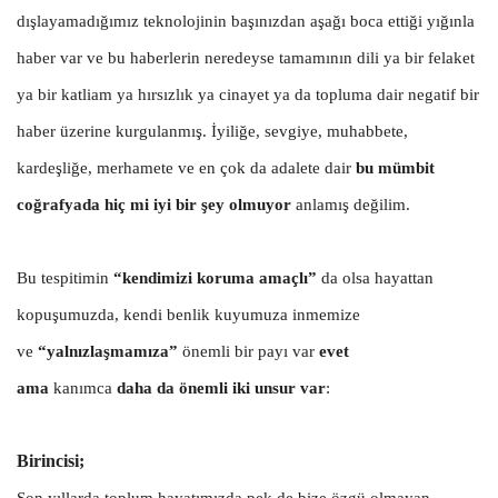
dışlayamadığımız teknolojinin başınızdan aşağı boca ettiği yığınla
haber var ve bu haberlerin neredeyse tamamının dili ya bir felaket
ya bir katliam ya hırsızlık ya cinayet ya da topluma dair negatif bir
haber üzerine kurgulanmış. İyiliğe, sevgiye, muhabbete,
kardeşliğe, merhamete ve en çok da adalete dair
bu mümbit
coğrafyada hiç mi iyi bir şey olmuyor
anlamış değilim.
Bu tespitimin
“kendimizi koruma amaçlı”
da olsa hayattan
kopuşumuzda, kendi benlik kuyumuza inmemize
ve
“yalnızlaşmamıza”
önemli bir payı var
evet
ama
kanımca
daha da önemli iki unsur var
:
Birincisi;
Son yıllarda toplum hayatımızda pek de bize özgü olmayan,