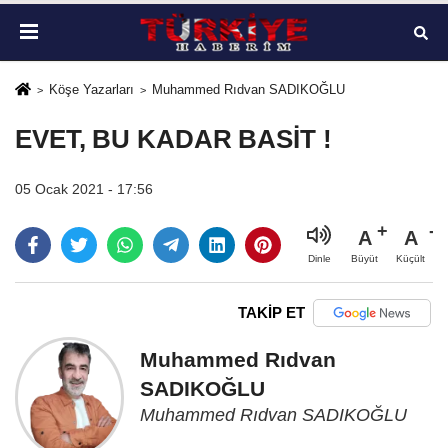
Köşe Yazarları
Muhammed Rıdvan SADIKOĞLU
EVET, BU KADAR BASİT !
05 Ocak 2021 - 17:56
A
A
Büyüt
Küçült
Dinle
TAKİP ET
Muhammed Rıdvan
SADIKOĞLU
Muhammed Rıdvan SADIKOĞLU