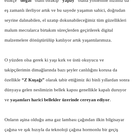
ettikçe
“doğal”
olanı bırakıp
“yapay”
olana yönlenme hızımız da
eş zamanlı ilerliyor artık ve bu sayede yaşamın sahici, doğrudan
seyrine dalınabilen, el uzatıp dokunabileceğimiz tüm güzellikleri
malum mecralarca birtakım süreçlerden geçirilerek digital
malzemelere dönüştürülüp katılıyor artık yaşantılarımıza.
O yüzden olsa gerek ki yaşı kırk ve üstü okuyucu ve
takipçilerimin dimağlarında bazı şeyler canlılığını korusa da
özellikle
“Z Kuşağı”
olarak tabir ettiğimiz iki binli yıllardan sonra
dünyaya gelen neslimizin bellek kapısı genellikle kapalı duruyor
ve
yaşamları harici bellekler üzerinde cereyan ediyor
.
Onların aşina olduğu ama gaz lambası çağından ilkin bilgisayar
çağına ve ışık hızıyla da teknoloji çağına hormonlu bir geçiş