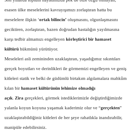
esasen ülke meselelerini kavrayışımızı zorlaştıran hatta bu
meselelere ilişkin ‘
ortak bilincin’
oluşmasını, olgunlaşmasını
geciktiren, zorlaştıran, bazen doğrudan hastalığın yayılmasına
karşı tedbir almamızı engelleyen
körleştirici bir hamaset
kültürü
hükmünü yürütüyor.
Meseleleri asli zemininden uzaklaştıran, yaşadığımız sıkıntıları
gerçek boyutları ve derinlikleri ile görmemizi engelleyen ve geniş
kitleleri statik ve belki de güdümlü birtakım algılamalara mahkûm
kılan bir
hamaset kültürünün lehimize olmadığı
açık
.
Zira
gerçekleri, görmek istediklerimizle değiştirdiğimizde
yalanla koyun koyuna yaşamak kaderimiz olur ve “
gerçekten
”
uzaklaştırabildiğiniz kitleleri de her şeye rahatlıkla inandırabilir,
manipüle edebilirsiniz.