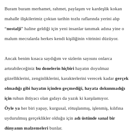
Buram buram merhamet, rahmet, paylaşım ve kardeşlik kokan
mahalle ilişkilerimiz çoktan tarihin tozlu raflarında yerini alıp
“
nostalji
” haline geldiği için yeni insanlar tanımak adına yine o
malum mecralarda herkes kendi kişiliğinin vitrinini düzüyor.
Ancak benim kısaca saydığım ve sizlerin sayısını onlarca
artırabileceğiniz
bu donelerin hiçbiri
hayatın doyulmaz
güzelliklerini, zenginliklerini, karakterlerini verecek kadar
gerçek
olmadığı gibi hayatın içinden geçmediği, hayata dokunmadığı
için
ruhun ihtiyacı olan gıdayı da yazık ki karşılamıyor.
Öyle ya
her biri yapay, kurgusal, rötuşlanmış, işlenmiş, kılıfına
uydurulmuş gerçeklikler olduğu için
adı üstünde sanal bir
dünyanın malzemeleri
bunlar.