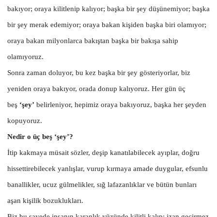
bakıyor; oraya kilitlenip kalıyor; başka bir şey düşünemiyor; başka
bir şey merak edemiyor; oraya bakan kişiden başka biri olamıyor;
oraya bakan milyonlarca bakıştan başka bir bakışa sahip
olamıyoruz.
Sonra zaman doluyor, bu kez başka bir şey gösteriyorlar, biz
yeniden oraya bakıyor, orada donup kalıyoruz. Her gün üç
beş
‘şey’
belirleniyor, hepimiz oraya bakıyoruz, başka her şeyden
kopuyoruz.
Nedir o üç beş ‘şey’?
İtip kakmaya müsait sözler, deşip kanatılabilecek ayıplar, doğru
hissettirebilecek yanlışlar, vurup kırmaya amade duygular, efsunlu
banallikler, ucuz gülmelikler, sığ lafazanlıklar ve bütün bunları
aşan kişilik bozuklukları.
Biz bu sayede insanın karanlık yüzünde kilitli kalıp; izan geçirmez