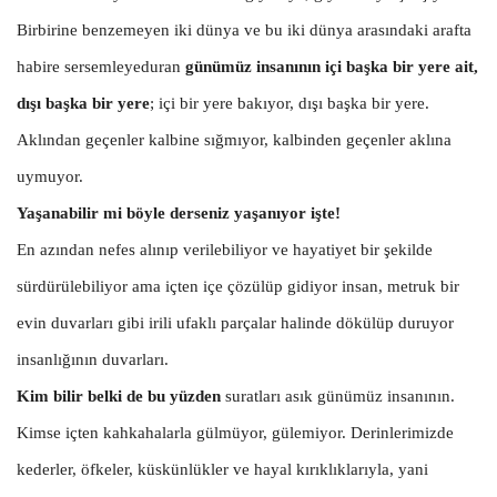
Birbirine benzemeyen iki dünya ve bu iki dünya arasındaki arafta
habire sersemleyeduran
günümüz insanının içi başka bir yere ait,
dışı başka bir yere
; içi bir yere bakıyor, dışı başka bir yere.
Aklından geçenler kalbine sığmıyor, kalbinden geçenler aklına
uymuyor.
Yaşanabilir mi böyle derseniz yaşanıyor işte!
En azından nefes alınıp verilebiliyor ve hayatiyet bir şekilde
sürdürülebiliyor ama içten içe çözülüp gidiyor insan, metruk bir
evin duvarları gibi irili ufaklı parçalar halinde dökülüp duruyor
insanlığının duvarları.
Kim bilir belki de bu yüzden
suratları asık günümüz insanının.
Kimse içten kahkahalarla gülmüyor, gülemiyor. Derinlerimizde
kederler, öfkeler, küskünlükler ve hayal kırıklıklarıyla, yani