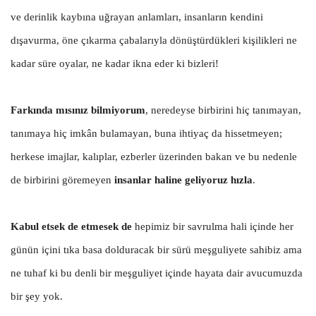
ve derinlik kaybına uğrayan anlamları, insanların kendini
dışavurma, öne çıkarma çabalarıyla dönüştürdükleri kişilikleri ne
kadar süre oyalar, ne kadar ikna eder ki bizleri!
Farkında mısınız bilmiyorum
, neredeyse birbirini hiç tanımayan,
tanımaya hiç imkân bulamayan, buna ihtiyaç da hissetmeyen;
herkese imajlar, kalıplar, ezberler üzerinden bakan ve bu nedenle
de birbirini göremeyen
insanlar haline geliyoruz hızla
.
Kabul etsek de etmesek de
hepimiz bir savrulma hali içinde her
günün içini tıka basa dolduracak bir sürü meşguliyete sahibiz ama
ne tuhaf ki bu denli bir meşguliyet içinde hayata dair avucumuzda
bir şey yok.