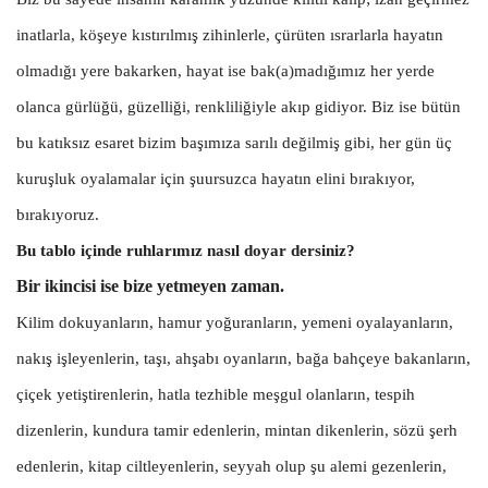
inatlarla, köşeye kıstırılmış zihinlerle, çürüten ısrarlarla hayatın
olmadığı yere bakarken, hayat ise bak(a)madığımız her yerde
olanca gürlüğü, güzelliği, renkliliğiyle akıp gidiyor. Biz ise bütün
bu katıksız esaret bizim başımıza sarılı değilmiş gibi, her gün üç
kuruşluk oyalamalar için şuursuzca hayatın elini bırakıyor,
bırakıyoruz.
Bu tablo içinde ruhlarımız nasıl doyar dersiniz?
Bir ikincisi ise bize yetmeyen zaman.
Kilim dokuyanların, hamur yoğuranların, yemeni oyalayanların,
nakış işleyenlerin, taşı, ahşabı oyanların, bağa bahçeye bakanların,
çiçek yetiştirenlerin, hatla tezhible meşgul olanların, tespih
dizenlerin, kundura tamir edenlerin, mintan dikenlerin, sözü şerh
edenlerin, kitap ciltleyenlerin, seyyah olup şu alemi gezenlerin,