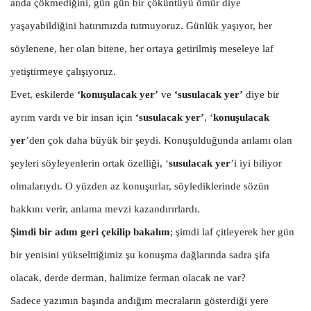
anda çökmediğini, gün gün bir çöküntüyü ömür diye
yaşayabildiğini hatırımızda tutmuyoruz. Günlük yaşıyor, her
söylenene, her olan bitene, her ortaya getirilmiş meseleye laf
yetiştirmeye çalışıyoruz.
Evet, eskilerde
‘konuşulacak yer’
ve
‘susulacak yer’
diye bir
ayrım vardı ve bir insan için
‘susulacak yer’
, ‘
konuşulacak
yer
’den çok daha büyük bir şeydi. Konuşulduğunda anlamı olan
şeyleri söyleyenlerin ortak özelliği, ‘
susulacak yer
’i iyi biliyor
olmalarıydı. O yüzden az konuşurlar, söylediklerinde sözün
hakkını verir, anlama mevzi kazandırırlardı.
Şimdi bir adım geri çekilip bakalım
; şimdi laf çitleyerek her gün
bir yenisini yükselttiğimiz şu konuşma dağlarında sadra şifa
olacak, derde derman, halimize ferman olacak ne var?
Sadece yazımın başında andığım mecraların gösterdiği yere