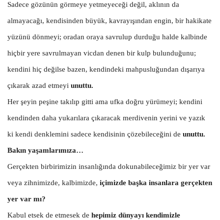
Sadece gözünün görmeye yetmeyeceği değil, aklının da
almayacağı, kendisinden büyük, kavrayışından engin, bir hakikate
yüzünü dönmeyi; oradan oraya savrulup durduğu halde kalbinde
hiçbir yere savrulmayan vicdan denen bir kulp bulunduğunu;
kendini hiç değilse bazen, kendindeki mahpusluğundan dışarıya
çıkarak azad etmeyi
unuttu.
Her şeyin peşine takılıp gitti ama ufka doğru yürümeyi; kendini
kendinden daha yukarılara çıkaracak merdivenin yerini ve yazık
ki kendi denklemini sadece kendisinin çözebileceğini de
unuttu.
Bakın yaşamlarımıza…
Gerçekten birbirimizin insanlığında dokunabileceğimiz bir yer var
veya zihnimizde, kalbimizde,
içimizde başka insanlara gerçekten
yer var mı?
Kabul etsek de etmesek de
hepimiz dünyayı kendimizle