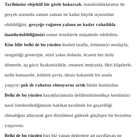
Tarihimize objektif bir gözle bakarsak
, inandırıldıklarımız ile
gerçek arasında zaman zaman ne kadar büyük uçurumlar
olabildiğini,
gerçeğe rağmen yalana ne kadar rahatlıkla
inandırılabildiğimizi
somut örneklerle müşahede edebiliriz.
Kim bilir belki de bu yüzden
ibadeti israfla, örtünmeyi modayla,
zenginliği gösterişle, sözü yalan dolanla, ticareti her türlü
dümenle, işi gücü liyakatsizlikle, emaneti imtiyazla, fikri klişelerle,
tarihi hamasetle, kültürü şovla, itirazı hakaretle bir arada
yaşıyor;
pek de rahatsız olmuyoruz artık
bütün bunlardan.
Belki de bu yüzden
hayat(lar)ımızla delillendirmedikçe kendimizi
nasıl isimlendirdiğimizin hakikat nezdinde bir geçerliliği
olmadığını atlayarak geri dönülmesi giderek güçleşen bir bozulma
yaşıyoruz.
Belki de bu yüzden
bizi biz yapan değerlere ait zayıflayan ne