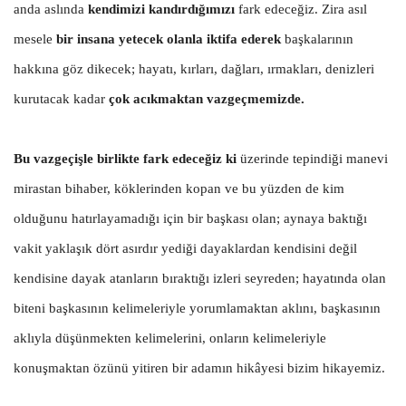
anda aslında
kendimizi kandırdığımızı
fark edeceğiz.
Zira asıl
mesele
bir insana yetecek olanla iktifa ederek
başkalarının
hakkına göz dikecek; hayatı, kırları, dağları, ırmakları, denizleri
kurutacak kadar
çok acıkmaktan vazgeçmemizde.
Bu vazgeçişle birlikte fark edeceğiz ki
ü
zerinde tepindiği manevi
mirastan bihaber, köklerinden kopan ve bu yüzden de kim
olduğunu hatırlayamadığı için bir başkası olan; aynaya baktığı
vakit yaklaşık dört asırdır yediği dayaklardan kendisini değil
kendisine dayak atanların bıraktığı izleri seyreden; hayatında olan
biteni başkasının kelimeleriyle yorumlamaktan aklını, başkasının
aklıyla düşünmekten kelimelerini, onların kelimeleriyle
konuşmaktan özünü yitiren bir adamın hikâyesi bizim hikayemiz.