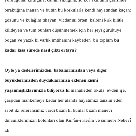
bıraktığına inanan ve bütün bu korkularla kendi hayatından kaçan;
gözünü ve kulağını tıkayan, vicdanını örten, kalbini kırk kilitle
kilitleyen ve tüm bunları düşünmemek için her şeyi gürültüye
boğan ve yazık ki varlık imtihanını kaybeden bir toplum
bu
kadar kısa sürede nasıl çıktı ortaya?
Öyle ya dedelerimizden, babalarımızdan veya diğer
büyüklerimizden duyduklarımıza eklenen kısmi
yaşanmışlıklarımızla biliyoruz ki
m
ahalleden okula, evden işe,
çarşıdan mahkemeye kadar her alanda hayatımızı tanzim eden
sabit iki referansımız vardı bizim ki bunlar bizim manevi
dinamiklerimizin kolonları olan Kur'ân-ı Kerîm ve sünnet-i Nebevî
idi.