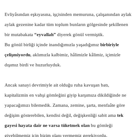
Evliyâsından eşkıyasına, işçisinden memuruna, çalışanından aylak
aylak gezenine kadar tüm toplum bunların gölgesinde şekillenen
bir mutabakata
“eyvallah”
diyerek gönül vermiştik.
Bu gönül birliği içinde inandığımızla yaşadığımız
birbiriyle
çelişmiyordu
, aklımızla kalbimiz, hâlimizle kâlimiz, içimizle
dışımız birdi ve huzurluyduk.
Ancak sanayi devrimiyle ait olduğu ruha kavuşan batı,
kapitalizmin en vahşi gömleğini giyip karşımıza dikildiğinde ne
yapacağımızı bilemedik. Zamana, zemine, şarta, menfaâte göre
değişim gösterebilen, kendisi değil, değişkenliği sabit ama
tek
gayesi hayata dair ne varsa tüketmek olan
bu gömleği
giyebilmemiz için bizim olanı vermemiz gerekiyordu.