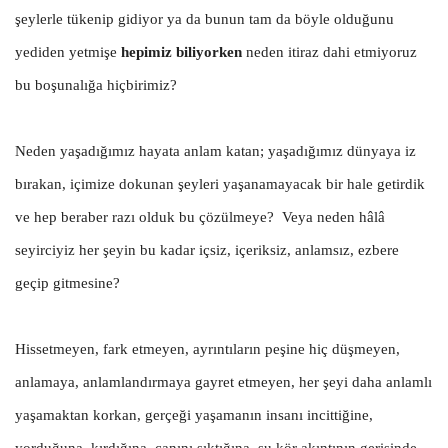
şeylerle tükenip gidiyor ya da bunun tam da böyle olduğunu
yediden yetmişe
hepimiz biliyorken
neden itiraz dahi etmiyoruz
bu boşunalığa hiçbirimiz?
Neden yaşadığımız hayata anlam katan; yaşadığımız dünyaya iz
bırakan, içimize dokunan şeyleri yaşanamayacak bir hale getirdik
ve hep beraber razı olduk bu çözülmeye? Veya neden hâlâ
seyirciyiz her şeyin bu kadar içsiz, içeriksiz, anlamsız, ezbere
geçip gitmesine?
Hissetmeyen, fark etmeyen, ayrıntıların peşine hiç düşmeyen,
anlamaya, anlamlandırmaya gayret etmeyen, her şeyi daha anlamlı
yaşamaktan korkan, gerçeği yaşamanın insanı incittiğine,
yorduğuna, kırdığına, canını sıktığına, şu kör akıntının gerisinde