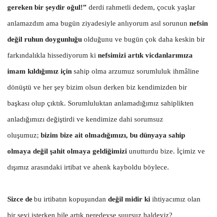
gereken bir şeydir oğul!”
derdi rahmetli dedem, çocuk yaşlar
anlamazdım ama bugün ziyadesiyle anlıyorum asıl sorunun
nefsin
değil ruhun doygunluğu
olduğunu ve bugün çok daha keskin bir
farkındalıkla hissediyorum ki
nefsimizi artık vicdanlarımıza
imam kıldığımız için
s
ahip olma arzumuz sorumluluk ihmâline
dönüştü ve her şey bizim olsun derken biz kendimizden bir
başkası olup çıktık. Sorumluluktan anlamadığımız sahiplikten
anladığımızı değiştirdi ve kendimize dahi sorumsuz
oluşumuz;
bizim bize ait olmadığımızı, bu dünyaya sahip
olmaya değil şahit olmaya geldiğimizi
unutturdu bize. İçimiz ve
dışımız arasındaki irtibat ve ahenk kayboldu böylece.
Sizce de
bu irtibatın kopuşundan
değil midir ki
ihtiyacımız olan
bir şeyi isterken bile artık neredeyse şuursuz haldeyiz?