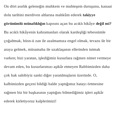
On dört asırlık geleneğin muhkem ve muhteşem duruşunu, kanaat
dolu tarihini merdiven altlarına mahkûm ederek
takiyye
görünümlü münafıklığın
kapısını açan bu acıklı hikâye
değil mi?
Bu acıklı hikâyenin kahramanları olarak kardeşliği tebessümle
çoğaltmak, hüsn-ü zan ile azalmamıza engel olmak, tevazu ile bir
araya gelmek, müsamaha ile uzaklaşanın ellerinden tutmak
varken; bizi yaratan, işlediğimiz kusurlara rağmen nimet vermeye
devam eden, bu kusurlarımızı aşikâr etmeyen Rabbimizden daha
çok hak sahibiyiz sanki diğer yaratılmışların üzerinde. O,
kalbimizden geçeni bildiği halde yaptığımız hatayı örtmesine
rağmen biz bir başkasının yaptığını bilmediğimiz işleri aşikâr
ederek kirletiyoruz kalplerimizi!