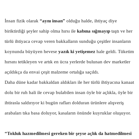
İnsan fizik olarak
“aynı insan”
olduğu halde, ihtiyaç diye
biriktirdiği şeyler sahip olma hırsı ile
kabına sığmayıp
taştı ve her
türlü ihtiyaca cevap veren bakkalların sunduğu çeşitler insanların
koynunda büyüyen hevese
yazık ki yetişemez
hale geldi. Tüketim
hırsını tetikleyen ve artık en ücra yerlerde bulunan dev marketler
açıldıkça da envai çeşit malzeme ortalığa saçıldı.
Daha düne kadar bakkaldan aldıkları ile her türlü ihtiyacına kanaat
dolu bir ruh hali ile cevap bulabilen insan öyle bir açlıkla, öyle bir
ihtirasla saldırıyor ki bugün rafları dolduran ürünlere alışveriş
arabaları tıka basa doluyor, kasaların önünde kuyruklar oluşuyor.
“Tokluk hazmedilmesi gereken bir şeyse açlık da hatmedilmesi