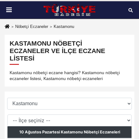
Nöbetçi Eczaneler
Kastamonu
KASTAMONU NÖBETÇI
ECZANELER VE İLÇE ECZANE
LISTESI
Kastamonu nöbetçi eczane hangisi? Kastamonu nöbetçi
eczaneler listesi, Kastamonu nöbetçi eczaneleri