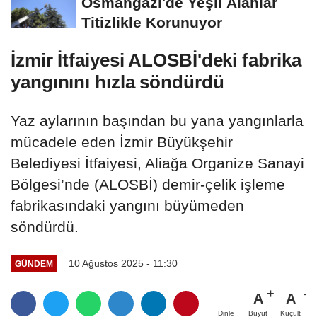
Osmangazi'de Yeşil Alanlar
Titizlikle Korunuyor
İzmir İtfaiyesi ALOSBİ'deki fabrika
yangınını hızla söndürdü
Yaz aylarının başından bu yana yangınlarla
mücadele eden İzmir Büyükşehir
Belediyesi İtfaiyesi, Aliağa Organize Sanayi
Bölgesi’nde (ALOSBİ) demir-çelik işleme
fabrikasındaki yangını büyümeden
söndürdü.
10 Ağustos 2025 - 11:30
GÜNDEM
A
A
Büyüt
Küçült
Dinle