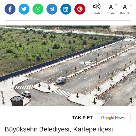
A
A
Büyüt
Küçült
Dinle
TAKİP ET
Büyükşehir Belediyesi, Kartepe ilçesi