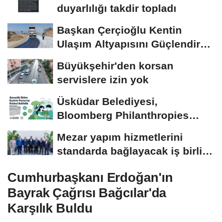
duyarlılığı takdir topladı
Başkan Çerçioğlu Kentin
Ulaşım Altyapısını Güçlendiren
Çalışmalarına...
Büyükşehir'den korsan
servislere izin yok
Üsküdar Belediyesi,
Bloomberg Philanthropies
Gençlik İklim Eylem Fonu'na...
Mezar yapım hizmetlerini
standarda bağlayacak iş birliği
protokolü...
Cumhurbaşkanı Erdoğan'ın
Bayrak Çağrısı Bağcılar'da
Karşılık Buldu