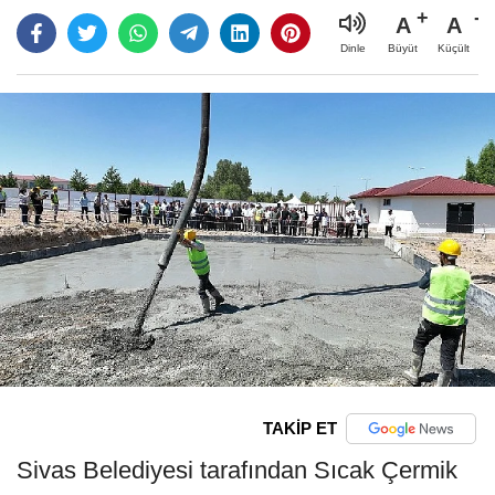
A
A
Büyüt
Küçült
Dinle
TAKİP ET
Sivas Belediyesi tarafından Sıcak Çermik