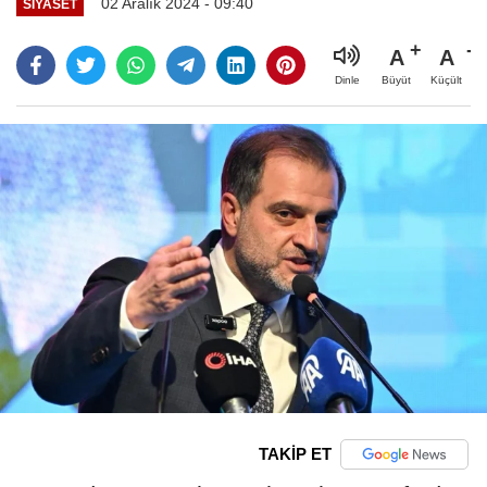
02 Aralık 2024 - 09:40
SIYASET
A
A
Büyüt
Küçült
Dinle
TAKİP ET