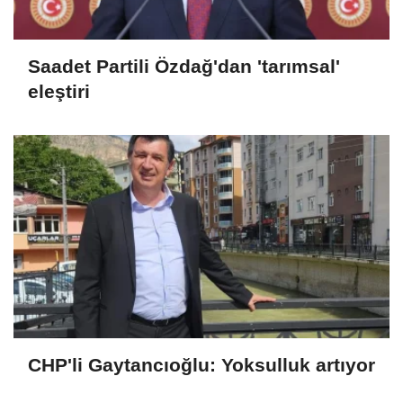
Saadet Partili Özdağ'dan 'tarımsal'
eleştiri
CHP'li Gaytancıoğlu: Yoksulluk artıyor