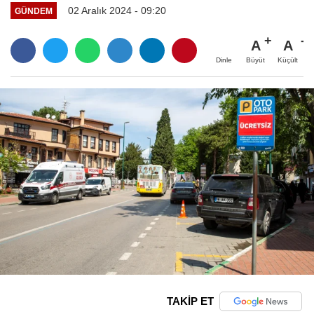
02 Aralık 2024 - 09:20
GÜNDEM
A
A
Büyüt
Küçült
Dinle
TAKİP ET