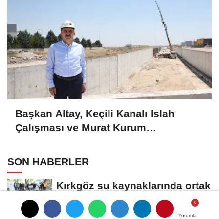
Başkan Altay, Keçili Kanalı Islah
Çalışması ve Murat Kurum
Caddesi'nde İncelemelerde Bulundu
SON HABERLER
Kırkgöz su kaynaklarında ortak
koruma seferberliği
Yorumlar
Yorumlar