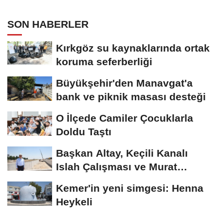
Caddesi'nde İncelemelerde Bulundu
SON HABERLER
Kırkgöz su kaynaklarında ortak
koruma seferberliği
Büyükşehir'den Manavgat'a
bank ve piknik masası desteği
O İlçede Camiler Çocuklarla
Doldu Taştı
Başkan Altay, Keçili Kanalı
Islah Çalışması ve Murat
Kurum Caddesi'nde...
Kemer'in yeni simgesi: Henna
Heykeli