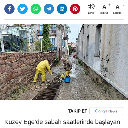
A
A
Büyüt
Küçült
Dinle
TAKİP ET
Kuzey Ege’de sabah saatlerinde başlayan