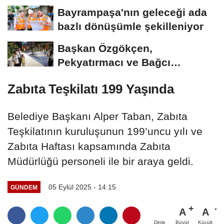
yanında
Bayrampaşa'nın geleceği ada
bazlı dönüşümle şekilleniyor
Başkan Özgökçen,
Pekyatırmacı ve Bağcı
Şefikcan Parkı'nda
Zabıta Teşkilatı 199 Yaşında
Vatandaşlarla...
Belediye Başkanı Alper Taban, Zabıta
Teşkilatının kuruluşunun 199’uncu yılı ve
Zabıta Haftası kapsamında Zabıta
Müdürlüğü personeli ile bir araya geldi.
05 Eylül 2025 - 14:15
GÜNDEM
A
A
Büyüt
Küçült
Dinle