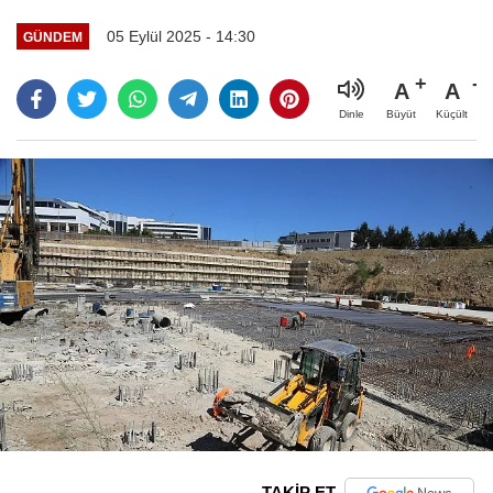
05 Eylül 2025 - 14:30
GÜNDEM
A
A
Büyüt
Küçült
Dinle
TAKİP ET