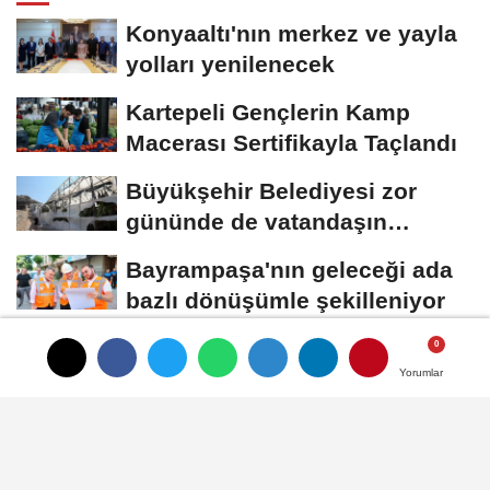
Konyaaltı'nın merkez ve yayla
yolları yenilenecek
Kartepeli Gençlerin Kamp
Macerası Sertifikayla Taçlandı
Büyükşehir Belediyesi zor
gününde de vatandaşın
yanında
Bayrampaşa'nın geleceği ada
bazlı dönüşümle şekilleniyor
Başkan Özgökçen,
Yorumlar
Yorumlar
Pekyatırmacı ve Bağcı
Şefikcan Parkı'nda
Vatandaşlarla...