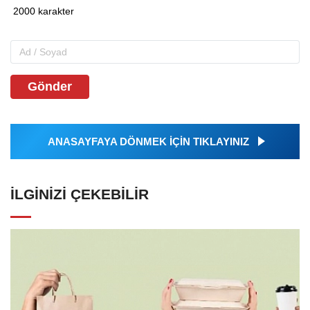
Gönder
ANASAYFAYA DÖNMEK İÇİN TIKLAYINIZ
İLGINIZI ÇEKEBILIR