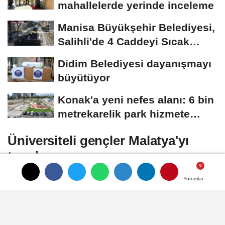
mahallelerde yerinde inceleme
Manisa Büyükşehir Belediyesi,
Salihli'de 4 Caddeyi Sıcak
Asfaltla...
Didim Belediyesi dayanışmayı
büyütüyor
Konak'a yeni nefes alanı: 6 bin
metrekarelik park hizmete
açılıyor
Üniversiteli gençler Malatya'yı
tanıdı
Yorumlar
Yorumlar
Malatya Büyükşehir Belediyesi Gençlik ve
Spor Hizmetleri Daire Başkanlığı tarafından
düzenlenen “Gençlik Kültür Gezileri”