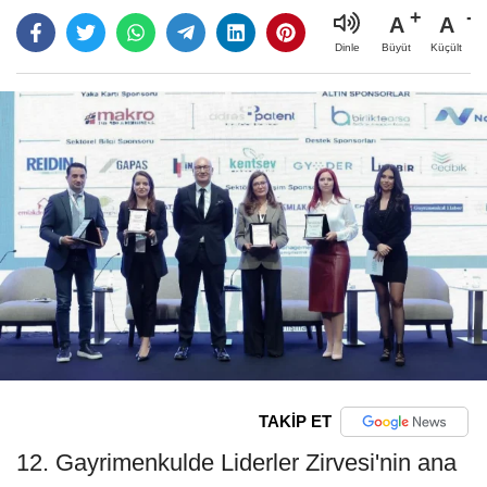
A
A
Büyüt
Küçült
Dinle
TAKİP ET
12. Gayrimenkulde Liderler Zirvesi'nin ana