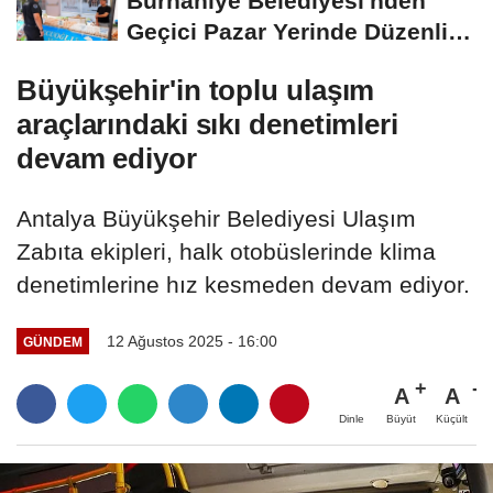
Burhaniye Belediyesi'nden
Geçici Pazar Yerinde Düzenli
Denetim
Büyükşehir'in toplu ulaşım
araçlarındaki sıkı denetimleri
devam ediyor
Antalya Büyükşehir Belediyesi Ulaşım
Zabıta ekipleri, halk otobüslerinde klima
denetimlerine hız kesmeden devam ediyor.
12 Ağustos 2025 - 16:00
GÜNDEM
A
A
Büyüt
Küçült
Dinle