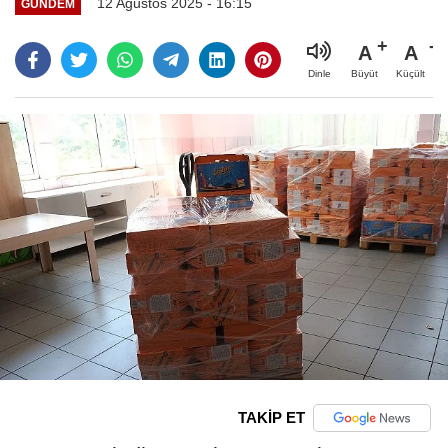
12 Ağustos 2025 - 16:15
GÜNDEM
A
A
Büyüt
Küçült
Dinle
TAKİP ET