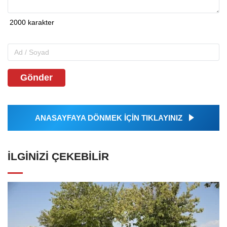
Gönder
ANASAYFAYA DÖNMEK İÇİN TIKLAYINIZ
İLGINIZI ÇEKEBILIR