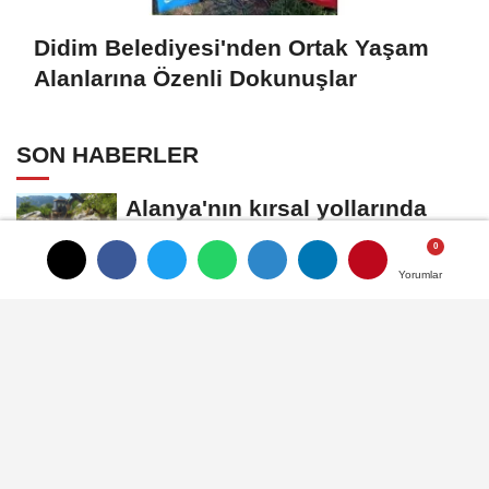
Didim Belediyesi'nden Ortak Yaşam
Alanlarına Özenli Dokunuşlar
SON HABERLER
Alanya'nın kırsal yollarında
yoğun mesai
Yorumlar
Yorumlar
Osmangazi'de Oyuncaklar
Paylaştıkça Çoğalacak
Urla Belediyesi'nden bank
üretiminde 10 milyon TL'lik
tasarruf
Didim Belediyesi'nden Ortak
Yaşam Alanlarına Özenli