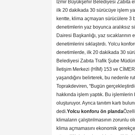
İzmir Büyükşehir Belediyesi Zabıta ek
ilk 20 dakikada 30 sürücüye işlem yap
kentte, klima açmayan sürücülere 3 bi
denetimlerin yaz boyunca aralıksız sü
Dairesi Başkanlığı, yaz sıcaklarının et
denetimlerini sıklaştırdı. Yolcu konf
denetimlerde, ilk 20 dakikada 30 sür
Belediyesi Zabıta Trafik Şube Müdür
İletişim Merkezi (HİM) 153 ve CİMER 
yaşandığını belirterek, bu nedenle rut
Toprakdeviren, “Bugün gerçekleştirdi
hakkında işlem yaptık. Bu işlemlerin
oluşturuyor. Ayrıca tanıtım kartı bu
dedi.
Yolcu konforu ön planda
Özell
klimaların çalıştırılmasının zorunlu 
klima açmamasını ekonomik gerekçele