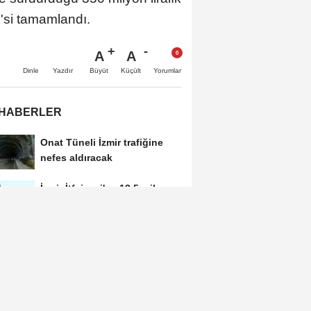
'si tamamlandı.
A
A
Büyüt
Küçült
Dinle
Yazdır
Yorumlar
 HABERLER
Onat Tüneli İzmir trafiğine
nefes aldıracak
İzmir İtfaiyesi'ne 13,5 milyon
Euro'luk teknoloji yatırımı
İzmir Yurttaş Meclisi 15 ilçeye
ulaştı
Buca'da kadınlar buluşuyor,
dayanışma güçleniyor