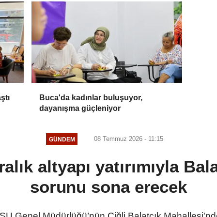
ştı
Buca'da kadınlar buluşuyor,
dayanışma güçleniyor
08 Temmuz 2026 - 11:15
GÜNDEM
ralık altyapı yatırımıyla Bala
sorunu sona erecek
ZSU Genel Müdürlüğü’nün Çiğli Balatçık Mahallesi'nde