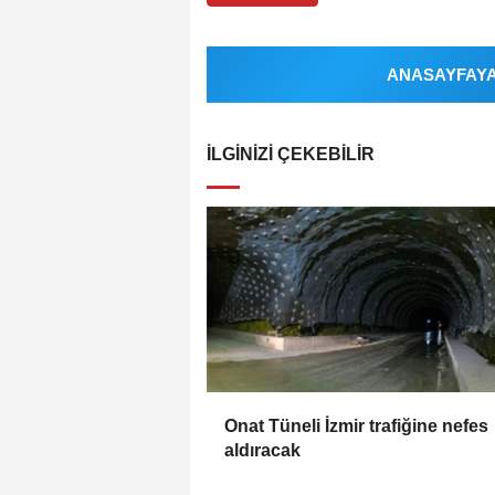
ANASAYFAYA 
İLGINIZI ÇEKEBILIR
Onat Tüneli İzmir trafiğine nefes
aldıracak