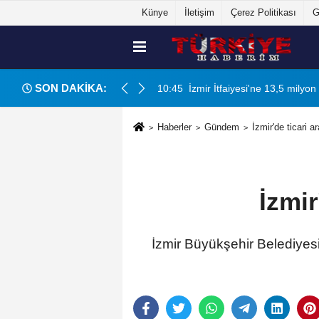
Künye
İletişim
Çerez Politikası
G
SON DAKİKA:
cak
10:45
İzmir İtfaiyesi'ne 13,5 milyon 
Haberler
Gündem
İzmir'de ticari a
İzmir
İzmir Büyükşehir Belediyesi 