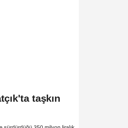
tçık'ta taşkın
 sürdürdüğü 350 milyon liralık