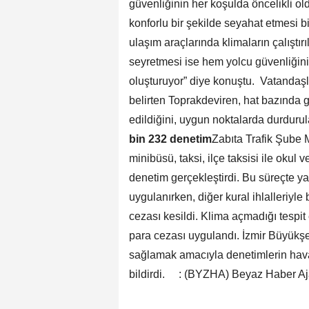
güvenliğinin her koşulda öncelikli old
konforlu bir şekilde seyahat etmesi b
ulaşım araçlarında klimaların çalıştırı
seyretmesi ise hem yolcu güvenliğini 
oluşturuyor” diye konuştu. Vatandaşlar
belirten Toprakdeviren, hat bazında 
edildiğini, uygun noktalarda durdurul
bin 232 denetim
Zabıta Trafik Şube M
minibüsü, taksi, ilçe taksisi ile okul
denetim gerçekleştirdi. Bu süreçte ya
uygulanırken, diğer kural ihlalleriyle 
cezası kesildi. Klima açmadığı tespit e
para cezası uygulandı. İzmir Büyükşeh
sağlamak amacıyla denetimlerin hava
bildirdi. : (BYZHA) Beyaz Haber Aj