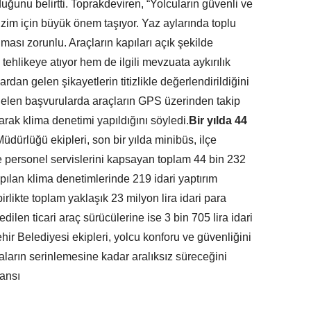
uğunu belirtti. Toprakdeviren, “Yolcuların güvenli ve
izim için büyük önem taşıyor. Yaz aylarında toplu
lması zorunlu. Araçların kapıları açık şekilde
tehlikeye atıyor hem de ilgili mevzuata aykırılık
dan gelen şikayetlerin titizlikle değerlendirildiğini
gelen başvurularda araçların GPS üzerinden takip
arak klima denetimi yapıldığını söyledi.
Bir yılda 44
üdürlüğü ekipleri, son bir yılda minibüs, ilçe
 ve personel servislerini kapsayan toplam 44 bin 232
pılan klima denetimlerinde 219 idari yaptırım
birlikte toplam yaklaşık 23 milyon lira idari para
dilen ticari araç sürücülerine ise 3 bin 705 lira idari
ir Belediyesi ekipleri, yolcu konforu ve güvenliğini
ların serinlemesine kadar aralıksız süreceğini
ansı