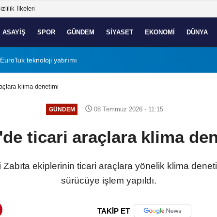
izlilik İlkeleri
ASAYIŞ
SPOR
GÜNDEM
SIYASET
EKONOMI
DÜNYA
Euro'luk teknoloji yatırımı
10:45
İzmir Yurttaş Mecli
raçlara klima denetimi
08 Temmuz 2026 - 11:15
GÜNDEM
'de ticari araçlara klima de
Zabıta ekiplerinin ticari araçlara yönelik klima dene
sürücüye işlem yapıldı.
TAKİP ET