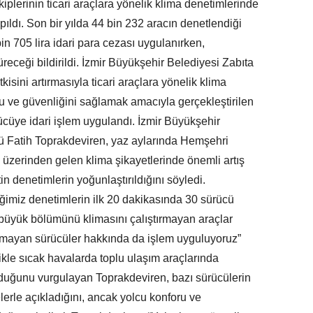
iplerinin ticari araçlara yönelik klima denetimlerinde
ıldı. Son bir yılda 44 bin 232 aracın denetlendiği
n 705 lira idari para cezası uygulanırken,
receği bildirildi. İzmir Büyükşehir Belediyesi Zabıta
kisini artırmasıyla ticari araçlara yönelik klima
oru ve güvenliğini sağlamak amacıyla gerçekleştirilen
ücüye idari işlem uygulandı. İzmir Büyükşehir
ü Fatih Toprakdeviren, yaz aylarında Hemşehri
üzerinden gelen klima şikayetlerinde önemli artış
in denetimlerin yoğunlaştırıldığını söyledi.
ğimiz denetimlerin ilk 20 dakikasında 30 sürücü
 büyük bölümünü klimasını çalıştırmayan araçlar
lunmayan sürücüler hakkında da işlem uyguluyoruz”
ikle sıcak havalarda toplu ulaşım araçlarında
olduğunu vurgulayan Toprakdeviren, bazı sürücülerin
rle açıkladığını, ancak yolcu konforu ve