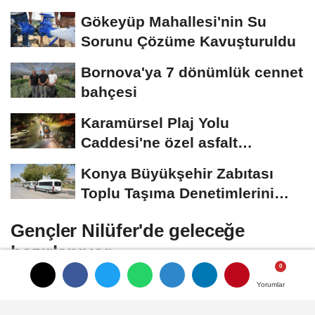
Gökeyüp Mahallesi'nin Su
Sorunu Çözüme Kavuşturuldu
Bornova'ya 7 dönümlük cennet
bahçesi
Karamürsel Plaj Yolu
Caddesi'ne özel asfalt
dokunuşu
Konya Büyükşehir Zabıtası
Toplu Taşıma Denetimlerini
Sürdürüyor
Gençler Nilüfer'de geleceğe
hazırlanıyor
Yorumlar
Yorumlar
Nilüfer Belediyesi, Nilüfer Kent Konseyi ve
Bir Bulut Olsam Derneği iş birliğiyle