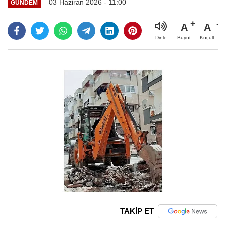
03 Haziran 2026 - 11:00
GÜNDEM
A
A
Büyüt
Küçült
Dinle
TAKİP ET