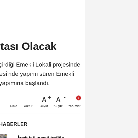
tası Olacak
rdiği Emekli Lokali projesinde
lesi’nde yapımı süren Emekli
 yapımına başlandı.
A
A
Büyüt
Küçült
Dinle
Yazdır
Yorumlar
 HABERLER
İzmit istikameti trafiğe