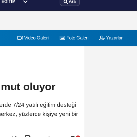
Ara
EĞITIM
Video Galeri
Foto Galeri
Yazarlar
umut oluyor
de 7/24 yatılı eğitim desteği
erkez, yüzlerce kişiye yeni bir