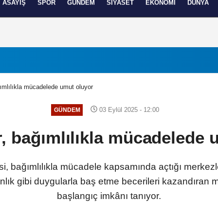
ASAYIŞ
SPOR
GÜNDEM
SIYASET
EKONOMI
DÜNYA
izlilik İlkeleri
ımlılıkla mücadelede umut oluyor
03 Eylül 2025 - 12:00
GÜNDEM
, bağımlılıkla mücadelede 
i, bağımlılıkla mücadele kapsamında açtığı merkezler
lık gibi duygularla baş etme becerileri kazandıran m
başlangıç imkânı tanıyor.