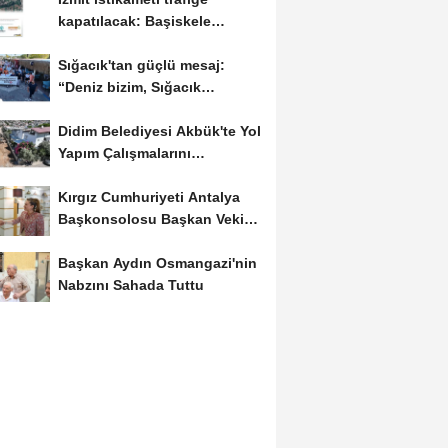
kapatılacak: Başiskele
Kavşağı'nda gece...
Sığacık'tan güçlü mesaj:
“Deniz bizim, Sığacık
hepimizin"
Didim Belediyesi Akbük'te Yol
Yapım Çalışmalarını
Genişletiyor
Kırgız Cumhuriyeti Antalya
Başkonsolosu Başkan Vekili
Özdemir'i ziyaret...
Başkan Aydın Osmangazi'nin
Nabzını Sahada Tuttu