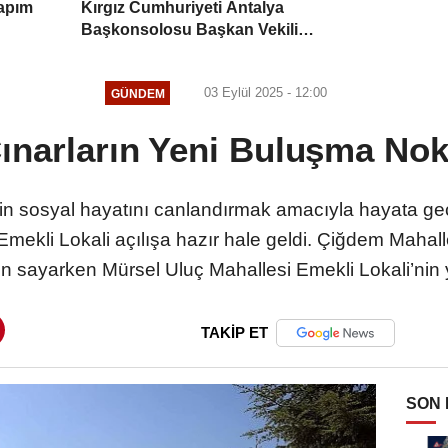
Yapım
Kırgız Cumhuriyeti Antalya
Başkonsolosu Başkan Vekili
Özdemir'i ziyaret etti
03 Eylül 2025 - 12:00
GÜNDEM
ınarların Yeni Buluşma Nok
in sosyal hayatını canlandırmak amacıyla hayata geçi
 Emekli Lokali açılışa hazır hale geldi. Çiğdem Mahal
 gün sayarken Mürsel Uluç Mahallesi Emekli Lokali’nin
TAKİP ET
SON