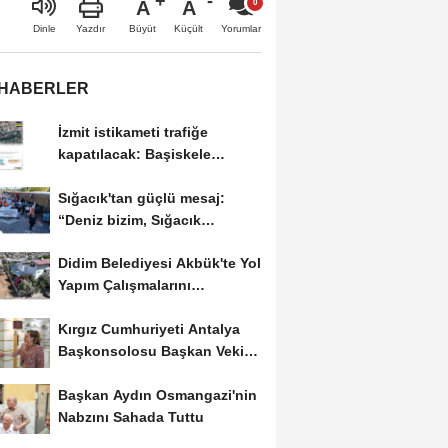
A
A
Büyüt
Küçült
Dinle
Yazdır
Yorumlar
 HABERLER
İzmit istikameti trafiğe
kapatılacak: Başiskele
Kavşağı'nda gece...
Sığacık'tan güçlü mesaj:
“Deniz bizim, Sığacık
hepimizin"
Didim Belediyesi Akbük'te Yol
Yapım Çalışmalarını
Genişletiyor
Kırgız Cumhuriyeti Antalya
Başkonsolosu Başkan Vekili
Özdemir'i ziyaret...
Başkan Aydın Osmangazi'nin
Nabzını Sahada Tuttu