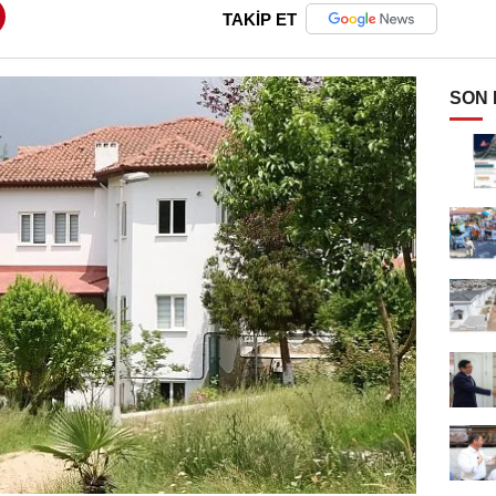
TAKİP ET
SON