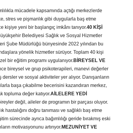
mlılıkla mücadele kapsamında açtığı merkezlerde
fke, stres ve pişmanlık gibi duygularla baş etme
e kişiye yeni bir başlangıç imkânı tanıyor.
40 KİŞİ
üyükşehir Belediyesi Sağlık ve Sosyal Hizmetler
şleri Şube Müdürlüğü bünyesinde 2022 yılından bu
daşlara yönelik hizmetler sürüyor. Toplam 40 kişi
zel bir eğitim programı uygulanıyor.
BİREYSEL VE
ce bireysel ve grup psikoterapileri, manevi değerler
 dersler ve sosyal aktiviteler yer alıyor. Danışanların
ygularla başa çıkabilme becerisini kazandıran merkez,
k topluma değer katıyor.
AİLELERE YEDİ
reyler değil, aileler de programın bir parçası oluyor.
ılık hastalığını doğru tanıması ve sağlıklı baş etme
ğitim sürecinde ayrıca bağımlılığı geride bırakmış eski
nların motivasyonunu artırıyor.
MEZUNİYET VE