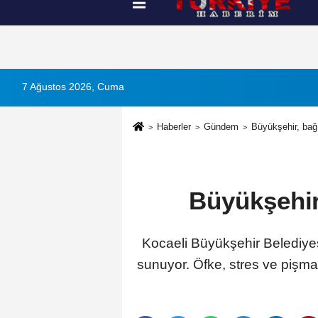
Künye
İletişim
Çerez Politikası
G
7 Ağustos 2026, Cuma
Haberler
Gündem
Büyükşehir, bağ
Büyükşehir
Kocaeli Büyükşehir Belediyes
sunuyor. Öfke, stres ve pişman