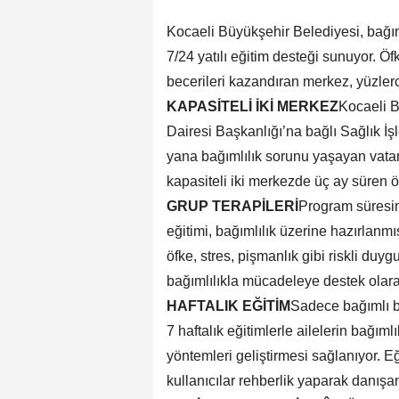
Kocaeli Büyükşehir Belediyesi, bağı
7/24 yatılı eğitim desteği sunuyor. Ö
becerileri kazandıran merkez, yüzlerc
KAPASİTELİ İKİ MERKEZ
Kocaeli B
Dairesi Başkanlığı’na bağlı Sağlık İ
yana bağımlılık sorunu yaşayan vatan
kapasiteli iki merkezde üç ay süren ö
GRUP TERAPİLERİ
Program süresin
eğitimi, bağımlılık üzerine hazırlanmış
öfke, stres, pişmanlık gibi riskli du
bağımlılıkla mücadeleye destek olara
HAFTALIK EĞİTİM
Sadece bağımlı bi
7 haftalık eğitimlerle ailelerin bağıml
yöntemleri geliştirmesi sağlanıyor. E
kullanıcılar rehberlik yaparak danışa