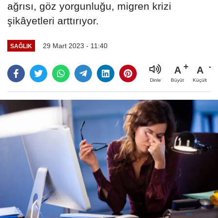
ağrısı, göz yorgunluğu, migren krizi
şikâyetleri arttırıyor.
29 Mart 2023 - 11:40
SAĞLIK
A
A
Büyüt
Küçült
Dinle