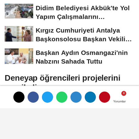
hepimizin"
Didim Belediyesi Akbük'te Yol
Yapım Çalışmalarını
Genişletiyor
Kırgız Cumhuriyeti Antalya
Başkonsolosu Başkan Vekili
Özdemir'i ziyaret...
Başkan Aydın Osmangazi'nin
Nabzını Sahada Tuttu
Deneyap öğrencileri projelerini
sergiledi
Yorumlar
Yorumlar
Millî Teknoloji Hamlesinin itici gücünü
oluşturacak, teknoloji geliştirme ve üretme
yetkinliği yüksek genç bireyler yetiştiren
Deneyap Teknoloji Atölyelerinde Tasarım