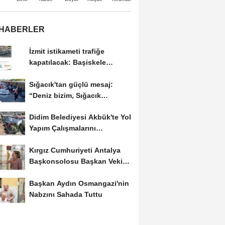
 HABERLER
İzmit istikameti trafiğe
kapatılacak: Başiskele
Kavşağı'nda gece...
Sığacık'tan güçlü mesaj:
“Deniz bizim, Sığacık
hepimizin"
Didim Belediyesi Akbük'te Yol
Yapım Çalışmalarını
Genişletiyor
Kırgız Cumhuriyeti Antalya
Başkonsolosu Başkan Vekili
Özdemir'i ziyaret...
Başkan Aydın Osmangazi'nin
Nabzını Sahada Tuttu