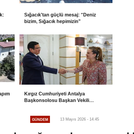
k:
Sığacık'tan güçlü mesaj: “Deniz
bizim, Sığacık hepimizin"
Yapım
Kırgız Cumhuriyeti Antalya
Başkonsolosu Başkan Vekili
Özdemir'i ziyaret etti
13 Mayıs 2026 - 14:45
GÜNDEM