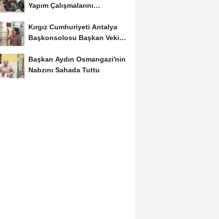
Yapım Çalışmalarını
Genişletiyor
Kırgız Cumhuriyeti Antalya
Başkonsolosu Başkan Vekili
Özdemir'i ziyaret...
Başkan Aydın Osmangazi'nin
Nabzını Sahada Tuttu