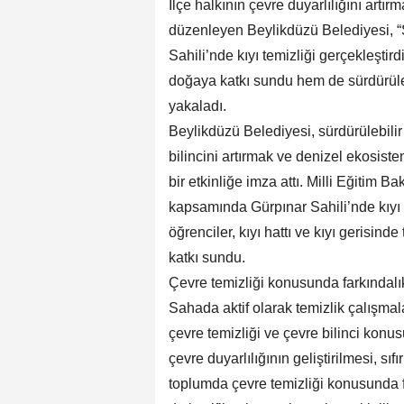
İlçe halkının çevre duyarlılığını artır
düzenleyen Beylikdüzü Belediyesi, “S
Sahili’nde kıyı temizliği gerçekleştird
doğaya katkı sundu hem de sürdürüle
yakaladı.
Beylikdüzü Belediyesi, sürdürülebilir
bilincini artırmak ve denizel ekosis
bir etkinliğe imza attı. Milli Eğitim Ba
kapsamında Gürpınar Sahili’nde kıyı çe
öğrenciler, kıyı hattı ve kıyı gerisin
katkı sundu.
Çevre temizliği konusunda farkındalı
Sahada aktif olarak temizlik çalışmalar
çevre temizliği ve çevre bilinci konu
çevre duyarlılığının geliştirilmesi, sı
toplumda çevre temizliği konusunda f