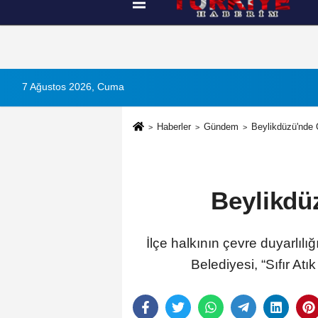
Künye
İletişim
Çerez Politikası
G
7 Ağustos 2026, Cuma
Haberler
Gündem
Beylikdüzü'nde
Beylikdü
İlçe halkının çevre duyarlılı
Belediyesi, “Sıfır Atı