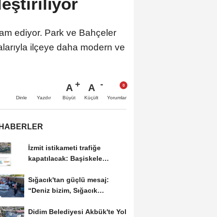
ştiriliyor
vam ediyor. Park ve Bahçeler
alarıyla ilçeye daha modern ve
A
A
Büyüt
Küçült
Dinle
Yazdır
Yorumlar
 HABERLER
İzmit istikameti trafiğe
kapatılacak: Başiskele
Kavşağı'nda gece...
Sığacık'tan güçlü mesaj:
“Deniz bizim, Sığacık
hepimizin"
Didim Belediyesi Akbük'te Yol