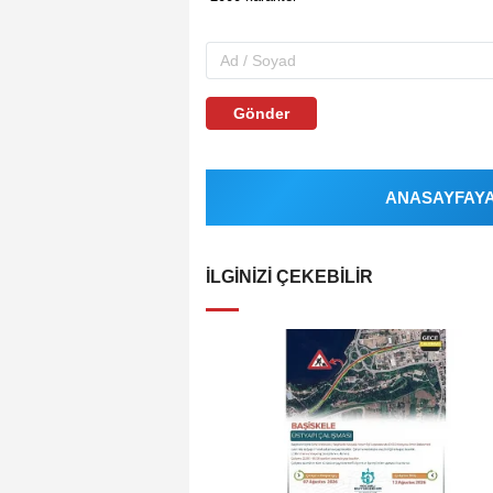
Gönder
ANASAYFAYA 
İLGINIZI ÇEKEBILIR