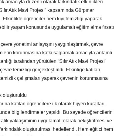
mak amacıyla düzenli olarak farkındalık etkinlikleri
ıfır Atık Mavi Projesi” kapsamında Gürpınar
i. Etkinlikte öğrenciler hem kıyı temizliği yaparak
bilir yaşam konusunda uygulamalı eğitim alma fırsatı
 çevre yönetimi anlayışını yaygınlaştırmak, çevre
temlerin korunmasına katkı sağlamak amacıyla anlamlı
kanlığı tarafından yürütülen “Sıfır Atık Mavi Projesi”
vre temizliği gerçekleştirildi. Etkinliğe katılan
de temizlik çalışmaları yaparak çevrenin korunmasına
k oluşturuldu
ına katılan öğrencilere ilk olarak hijyen kuralları,
sunda bilgilendirmeler yapıldı. Bu sayede öğrencilerin
fır atık yaklaşımının uygulamalı olarak pekiştirilmesi ve
arkındalık oluşturulması hedeflendi. Hem eğitici hem