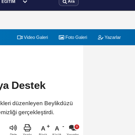
Ara
EĞITIM
Video Galeri
Foto Galeri
Yazarlar
ya Destek
nlikleri düzenleyen Beylikdüzü
mizliği gerçekleştirdi.
A
A
Büyüt
Küçült
Dinle
Yazdır
Yorumlar