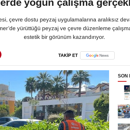
lerde yoğun çalışma gerçekle
si, çevre dostu peyzaj uygulamalarına aralıksız de
emer’de yürüttüğü peyzaj ve çevre düzenleme çalışm
estetik bir görünüm kazandırıyor.
TAKİP ET
SON