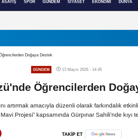
ASAYIŞ
SPOR
GÜNDEM
SIYASET
EKONOMI
DÜNYA
izlilik İlkeleri
 Öğrencilerden Doğaya Destek
13 Mayıs 2026 - 14:45
GÜNDEM
zü'nde Öğrencilerden Doğa
ğını artırmak amacıyla düzenli olarak farkındalık etki
k Mavi Projesi” kapsamında Gürpınar Sahili’nde kıyı te
TAKİP ET