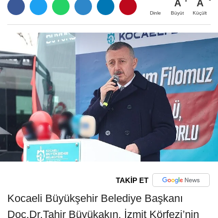
A
A
Büyüt
Küçült
Dinle
TAKİP ET
Kocaeli Büyükşehir Belediye Başkanı
Doç.Dr.Tahir Büyükakın, İzmit Körfezi’nin