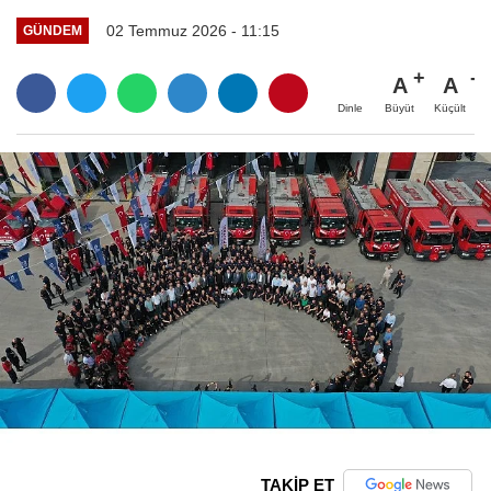
02 Temmuz 2026 - 11:15
GÜNDEM
A
A
Büyüt
Küçült
Dinle
TAKİP ET