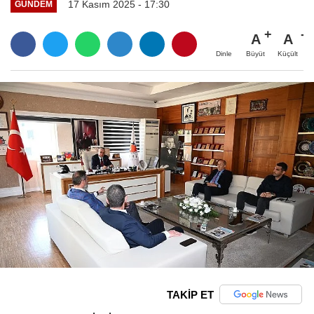
17 Kasım 2025 - 17:30
GÜNDEM
A
A
Büyüt
Küçült
Dinle
TAKİP ET