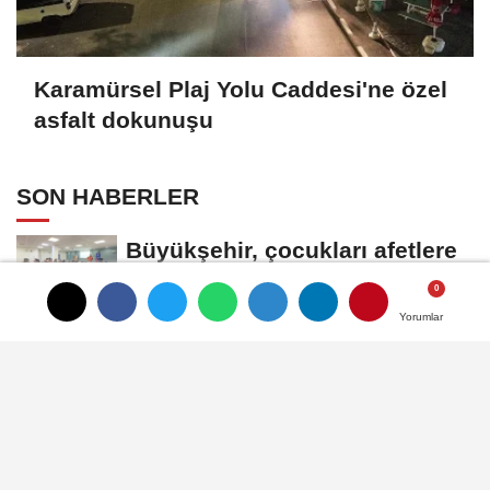
Karamürsel Plaj Yolu Caddesi'ne özel
asfalt dokunuşu
SON HABERLER
Büyükşehir, çocukları afetlere
karşı bilinçlendiriyor
Yorumlar
Yorumlar
Gökeyüp Mahallesi'nin Su
Sorunu Çözüme Kavuşturuldu
Bornova'ya 7 dönümlük cennet
bahçesi
Karamürsel Plaj Yolu