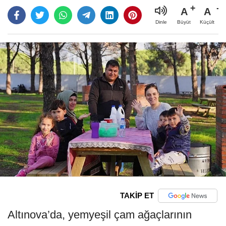
A
A
Büyüt
Küçült
Dinle
TAKİP ET
Altınova’da, yemyeşil çam ağaçlarının