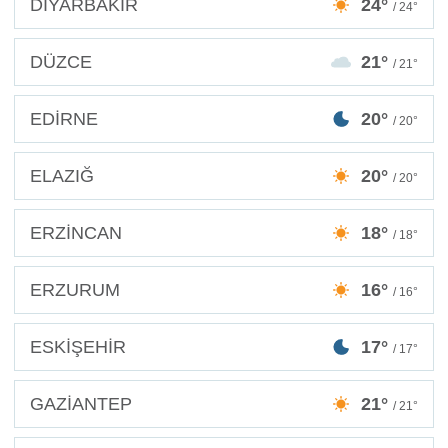
DİYARBAKIR
24°
/ 24°
DÜZCE
21°
/ 21°
EDİRNE
20°
/ 20°
ELAZIĞ
20°
/ 20°
ERZİNCAN
18°
/ 18°
ERZURUM
16°
/ 16°
ESKİŞEHİR
17°
/ 17°
GAZİANTEP
21°
/ 21°