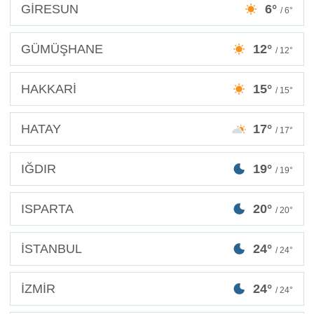
GİRESUN
6°
/ 6°
GÜMÜŞHANE
12°
/ 12°
HAKKARİ
15°
/ 15°
HATAY
17°
/ 17°
IĞDIR
19°
/ 19°
ISPARTA
20°
/ 20°
İSTANBUL
24°
/ 24°
İZMİR
24°
/ 24°