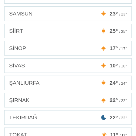
SAMSUN
23°
/ 23°
SİİRT
25°
/ 25°
SİNOP
17°
/ 17°
SİVAS
10°
/ 10°
ŞANLIURFA
24°
/ 24°
ŞIRNAK
22°
/ 22°
TEKİRDAĞ
22°
/ 22°
TOKAT
11°
/ 11°