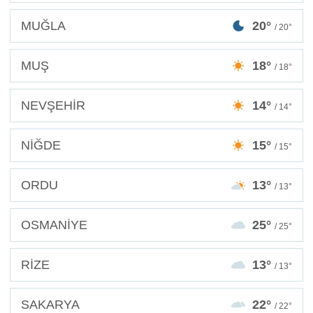
MUĞLA
20°
/ 20°
MUŞ
18°
/ 18°
NEVŞEHİR
14°
/ 14°
NİĞDE
15°
/ 15°
ORDU
13°
/ 13°
OSMANİYE
25°
/ 25°
RİZE
13°
/ 13°
SAKARYA
22°
/ 22°