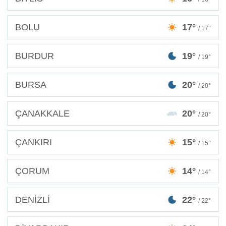
BOLU
17°
/ 17°
BURDUR
19°
/ 19°
BURSA
20°
/ 20°
ÇANAKKALE
20°
/ 20°
ÇANKIRI
15°
/ 15°
ÇORUM
14°
/ 14°
DENİZLİ
22°
/ 22°