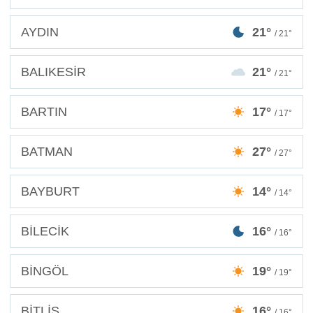
AYDIN
21°
/ 21°
BALIKESİR
21°
/ 21°
BARTIN
17°
/ 17°
BATMAN
27°
/ 27°
BAYBURT
14°
/ 14°
BİLECİK
16°
/ 16°
BİNGÖL
19°
/ 19°
BİTLİS
16°
/ 16°