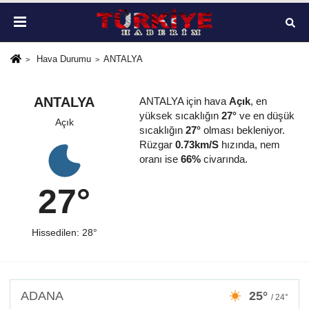
Hava Durumu
ANTALYA
ANTALYA
ANTALYA için hava
Açık
, en
yüksek sıcaklığın
27°
ve en düşük
Açık
sıcaklığın
27°
olması bekleniyor.
Rüzgar
0.73km/S
hızında, nem
oranı ise
66%
civarında.
27°
Hissedilen: 28°
ADANA
25°
/ 24°